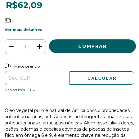
R$62,09
Ver mais detalhes
ALTERAR CEP
Entregas para o CEP:
Meios de envio
CALCULAR
Não sei meu CEP
Óleo Vegetal puro e natural de Arnica possui propriedades
anti-inflamatórias, antissépticas, adstringentes, analgésicas,
antibacterianas e antiespasmódicas. Além disso, alivia dores,
lesões, edemas e coceiras advindas de picadas de insetos.
Rico em ômega 6 e 9, é elemento chave na redução da